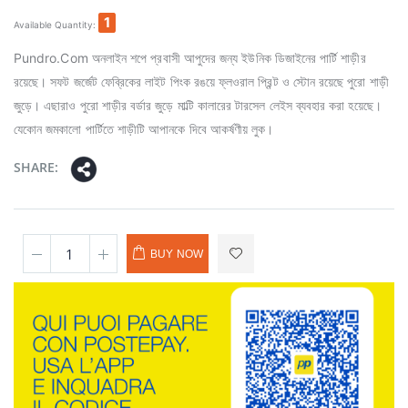
1
Available Quantity:
Pundro.Com অনলাইন শপে প্রবাসী আপুদের জন্য ইউনিক ডিজাইনের পার্টি শাড়ীর
রয়েছে। সফট জর্জেট ফেব্রিকের লাইট পিংক রঙয়ে ফ্লওরাল প্রিন্ট ও স্টোন রয়েছে পুরো শাড়ী
জুড়ে। এছারাও পুরো শাড়ীর বর্ডার জুড়ে মাল্টি কালারের টারসেল লেইস ব্যবহার করা হয়েছে।
যেকোন জমকালো পার্টিতে শাড়ীটি আপানকে দিবে আকর্ষণীয় লুক।
SHARE:
BUY NOW