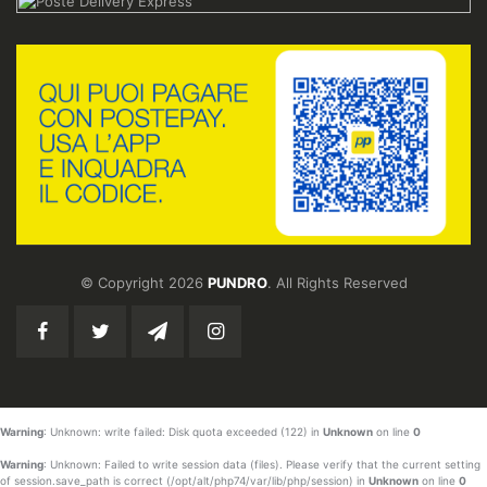
© Copyright 2026
PUNDRO
. All Rights Reserved
Warning
: Unknown: write failed: Disk quota exceeded (122) in
Unknown
on line
0
Warning
: Unknown: Failed to write session data (files). Please verify that the current setting
of session.save_path is correct (/opt/alt/php74/var/lib/php/session) in
Unknown
on line
0