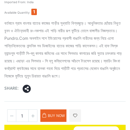
Imported From:
India
1
Available Quantity:
বর্তমানে গ্রাম বাংলার হাতের কাজের শাড়ীর সুখ্যাতি বিশ্বজুড়ে। আধুনিকতার ছোঁয়ায় নিখুত
বুনন ও ঐতিহ্যবাহী রং-নকশায় এই শাড়ি নারীর রূপ ফুটিয়ে তোলে বাঙ্গালীর নিজস্বতায়।
Pundro.Com অনলাইন শপে ইউরোপের প্রবাসী বাঙালি নারীদের জন্য নিয়ে এলো
শান্তিনিকেতনের নান্দনিক সব ডিজাইনের হাতের কাজের শাড়ি কালেকসন। এই হাফ সিল্ক
হ্যান্ডলুম শাড়ীটি সি-ব্লু কালার জমিনের এর সাথে সিলভার কালারের জরি সুতার চমৎকার পাড়
রয়েছে। এছাড়া এর সিলভার - সি ব্লু কম্বিনেশনের আঁচলে টারসেল রয়েছে। ম্যাচিং কিংবা
কনট্রাস্ট ব্লাউজের সাথে হালকা গহনা দিয়ে শাড়ীটি পরে প্রবাসের যেকোন বাঙালি অনুষ্ঠানে
নিজেকে ফুটিয়ে তুলুন চিরায়ত বাঙালি রূপে।
SHARE:
BUY NOW