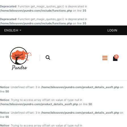
Deprecated
: Function get_magic_quotes_gpc() is deprecated in
/home/bikeaven/pundro.com/include/functions.php
on line
35
Deprecated
: Function get_magic_quotes_gpc() is deprecated in
/home/bikeaven/pundro.com/include/functions.php
Pakistani
on line
Burka-014
35
One Piece -
ENGLISH
LOGIN
07
€ 23.40
€ 20.57
BUY NOW
BUY NOW
0
SHAREE-
BLK-005
Designer
Three Piece
- 03
€
€ 37.23
22.90
€ 51.22
BUY NOW
Notice
: Undefined offset: 3 in
/home/bikeaven/pundro.com/product_details_asoft.php
on
line
50
BUY NOW
Notice
: Trying to access array offset on value of type null in
/home/bikeaven/pundro.com/product_details_asoft.php
on line
50
Notice
: Undefined offset: 3 in
/home/bikeaven/pundro.com/product_details_asoft.php
on
line
55
Notice
: Trying to access array offset on value of type null in