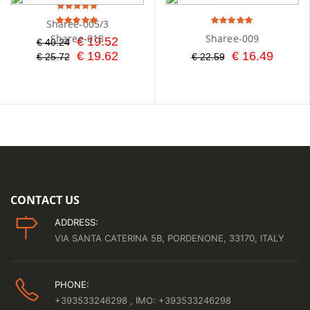
Sharee-005/3
Sharee-018
Sharee-009
€ 19.52
€ 40.24
€ 19.62
€ 16.49
€ 25.72
€ 22.59
CONTACT US
ADDRESS:
VIA SANTA CATERINA 5B, PORDENONE, 33170, ITALY
PHONE:
+393533246298
, IMO: +393533246298