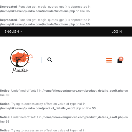
Deprecated
: Function get_magic_quotes_gpc() is deprecated in
/home/bikeaven/pundro.com/include/functions.php
on line
35
Deprecated
: Function get_magic_quotes_gpc() is deprecated in
/home/bikeaven/pundro.com/include/functions.php
Girls
on line
Burka-014
35
Sharee-001
ENGLISH
LOGIN
€ 23.40
€ 21.90
BUY NOW
BUY NOW
0
Nakshi
Pakistani
Kantha-
One Piece -
NKT-030
07
€
€ 20.57
€ 87.25
45.77
Notice
: Undefined offset: 1 in
/home/bikeaven/pundro.com/product_details_asoft.php
on
BUY NOW
line
50
BUY NOW
SHAREE-
Notice
: Trying to access array offset on value of type null in
/home/bikeaven/pundro.com/product_details_asoft.php
on line
50
BLK-006
Notice
: Undefined offset: 1 in
/home/bikeaven/pundro.com/product_details_asoft.php
on
€
€ 37.23
line
55
22.90
Notice
: Trying to access array offset on value of type null in