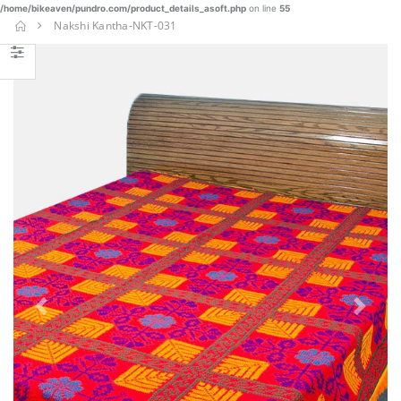
BUY NOW
/home/bikeaven/pundro.com/product_details_asoft.php
on line
55
Nakshi Kantha-NKT-031
Boys
Panjabi Set
-002
€ 20.90
BUY NOW
SHAREE-
BLK-005
€
€ 37.23
22.90
BUY NOW
Designer
Three Piece
- 03
Previous
Next
€ 51.22
BUY NOW