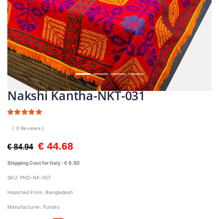
Nakshi Kantha-NKT-031
( 0 Reviews )
€ 44.68
€ 84.94
Shipping Cost for Italy :
€ 6.50
SKU:
PND-NK-057
Imported From:
Bangladesh
Manufacturer:
Pundro