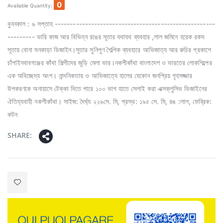
0
Available Quantity:
বুননকাল : ৬ সপ্তাহ -----------------------------------------------------
--------- ভারি কাজ আর বিভিন্ন রঙের সূতার যথাযথ ব্যবহার ,লাল জমিনে হরেক রকম
সূতায় বোনা মনকাড়া ডিজাইন।সূতার সুনিপুণ শৈল্পিক ব্যবহারে আভিজাত্য আর রুচির প্রকাশে
চাঁপাইনবাবগঞ্জের কাঁথা শিল্পীদের জুড়ি মেলা ভার।নকশীকাঁথা বাংলাদেশ ও ভারতের লোকশিল্পের
এক অবিচ্ছেদ্য অংশ। নান্দনিকতায় ও আভিজাত্যে হালের যেকোন জনপ্রিয় গৃহসজ্জার
উপকরণকে অনায়াসে টেক্কা দিতে পারে ১০০ ভাগ হাতে সেলাই করা এক্সক্লুসিভ ডিজাইনের
ঐতিহ্যবাহী নকশীকাঁথা। সাইজ: দৈর্ঘ্য ২২৬সে. মি, প্রস্থ: ১৯৫ সে. মি, রঙ :লাল, ফেব্রিক:
কটন
SHARE: