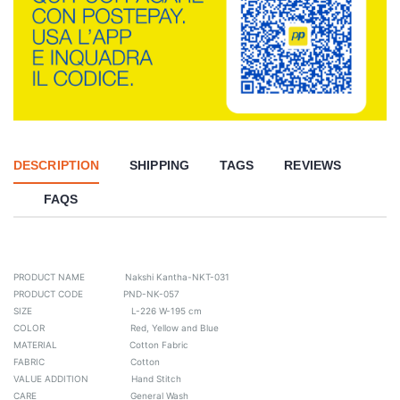
DESCRIPTION
SHIPPING
TAGS
REVIEWS
FAQS
PRODUCT NAME Nakshi Kantha-NKT-031
PRODUCT CODE PND-NK-057
SIZE L-226 W-195 cm
COLOR Red, Yellow and Blue
MATERIAL Cotton Fabric
FABRIC Cotton
VALUE ADDITION Hand Stitch
CARE General Wash