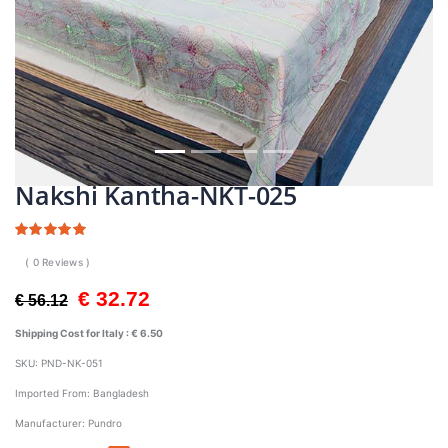
Nakshi Kantha-NKT-025
( 0 Reviews )
€ 32.72
€ 56.12
Shipping Cost for Italy :
€ 6.50
SKU:
PND-NK-051
Imported From:
Bangladesh
Manufacturer:
Pundro