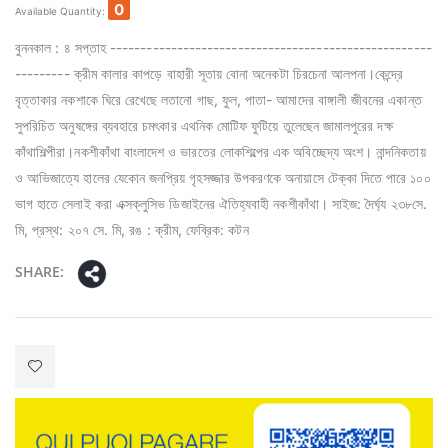
0
Available Quantity:
বুননকাল : ৪ সপ্তাহ -----------------------------------------------------
--------- ক্রীম কালার কাপড়ে বাহারী সূতায় বোনা অনেকটা চিরচেনা আলপনা।কেন্দ্রে
বৃত্তাকার নকশাকে ঘিরে রেখেছে লতানো গাছ, ফুল, পাতা- আমাদের বাঙ্গালী জীবনের একান্ত
সুপরিচিত অনুষঙ্গের ব্যবহারে চমৎকার এথনিক মোটিফ ফুটিয়ে তুলেছেন জামালপুরের দক্ষ
কাঁথাশিল্পীরা।নকশীকাঁথা বাংলাদেশ ও ভারতের লোকশিল্পের এক অবিচ্ছেদ্য অংশ। নান্দনিকতায়
ও আভিজাত্যে হালের যেকোন জনপ্রিয় গৃহসজ্জার উপকরণকে অনায়াসে টেক্কা দিতে পারে ১০০
ভাগ হাতে সেলাই করা এক্সক্লুসিভ ডিজাইনের ঐতিহ্যবাহী নকশীকাঁথা। সাইজ: দৈর্ঘ্য ২৩৮সে.
মি, প্রস্থ: ২০৭ সে. মি, রঙ : ক্রীম, ফেব্রিক: কটন
SHARE: