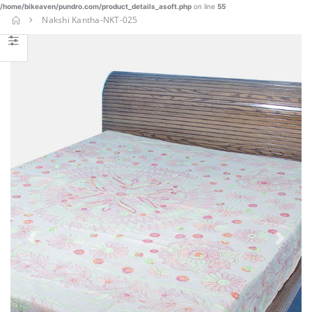
/home/bikeaven/pundro.com/product_details_asoft.php
on line
55
SHAREE-
Nakshi Kantha-NKT-025
BLK-005
€
€ 37.23
22.90
BUY NOW
Girls
Sharee-001
€ 21.90
BUY NOW
Boys
Panjabi Set
-002
Previous
Next
€ 20.90
BUY NOW