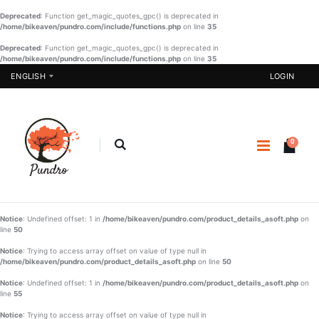
Deprecated
: Function get_magic_quotes_gpc() is deprecated in
/home/bikeaven/pundro.com/include/functions.php
on line
35
Deprecated
: Function get_magic_quotes_gpc() is deprecated in
/home/bikeaven/pundro.com/include/functions.php
Pakistani
on line
Designer
35
One Piece -
Three Piece
ENGLISH
LOGIN
07
- 03
€ 20.57
€ 51.22
BUY NOW
BUY NOW
0
Nakshi
Burka-014
Kantha-
NKT-030
€ 23.40
€
BUY NOW
€ 87.25
Notice
: Undefined offset: 1 in
45.77
/home/bikeaven/pundro.com/product_details_asoft.php
on
line
50
SHAREE-
BUY NOW
Notice
: Trying to access array offset on value of type null in
BLK-006
/home/bikeaven/pundro.com/product_details_asoft.php
on line
50
€
€ 37.23
Notice
: Undefined offset: 1 in
/home/bikeaven/pundro.com/product_details_asoft.php
on
22.90
line
55
BUY NOW
Notice
: Trying to access array offset on value of type null in