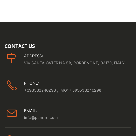
CONTACT US
ADDRESS:
VIA SANTA CATERINA 5B, PORDENONE, 33170, ITALY
PHONE:
+393533246298
, IMO: +393533246298
EMAIL:
info@pundro.com